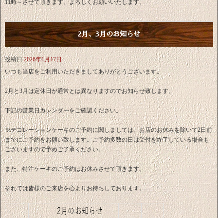
11時～させて頂きます。よろしくお願いいたします。
2月、3月のお知らせ
投稿日
2026年1月17日
いつも当店をご利用いただきましてありがとうございます。
2月と3月は定休日が通常とは異なりますのでお知らせ致します。
下記の営業日カレンダーをご確認ください。
※デコレーションケーキのご予約に関しましては、お店のお休みを除いて2日前
までにご予約をお願い致します。ご予約多数の日は受付を終了している場合も
ございますので予めご了承ください。
また、特注ケーキのご予約はお休みさせて頂きます。
それでは皆様のご来店を心よりお待ちしております。