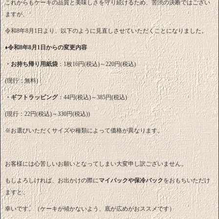
これからもケーキの品質と美味しさを守り続けるため、苦渋の決断ではござい
ますが、
令和8年8月1日より、以下のように見直しさせていただくことになりました。
♦
令和8年8月1日からの変更内容
・お持ち帰り用紙袋
：1枚16円(税込)～220円(税込)
(現行：無料)
・ギフトラッピング
：44円(税込)～385円(税込)
(現行：22円(税込)～330円(税込))
※お選びいただくサイズや種類によって価格が異なります。
お客様には心苦しいお願いとなってしまい大変申し訳ございません。
もしよろしければ、お出かけの際に
マイバックや保冷バック
をおもちいただけ
ますと、
幸いです。（ケーキが傾かないよう、底が広めがおススメです）